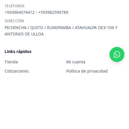
TELÉFONOS
+593964074412
/
+593962599789
DIRECCIÓN
PICHINCHA / QUITO / RUMIPAMBA / ATAHUALPA OE3-106 Y
ANTONIO DE ULLOA
Links rápidos
Tienda
Mi cuenta
Cotizaciones
Política de privacidad
Términos y condiciones
Política de garantía
Uso de datos
© 2026 Geek Technology. Todos los derechos reservados.
Creado por Geek Technology