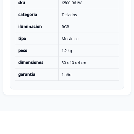
sku
K500-B61W
categoria
Teclados
iluminacion
RGB
tipo
Mecánico
peso
1.2 kg
dimensiones
30 x 10 x 4 cm
garantia
1 año