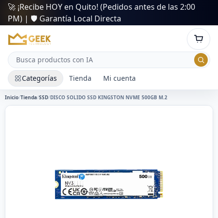
🚀 ¡Recibe HOY en Quito! (Pedidos antes de las 2:00
PM) | 🛡️ Garantía Local Directa
Categorías
Tienda
Mi cuenta
Inicio
/
Tienda
/
SSD
/
DISCO SOLIDO SSD KINGSTON NVME 500GB M.2