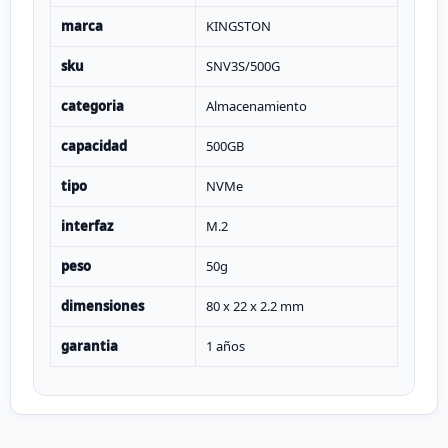
marca
KINGSTON
sku
SNV3S/500G
categoria
Almacenamiento
capacidad
500GB
tipo
NVMe
interfaz
M.2
peso
50g
dimensiones
80 x 22 x 2.2 mm
garantia
1 años