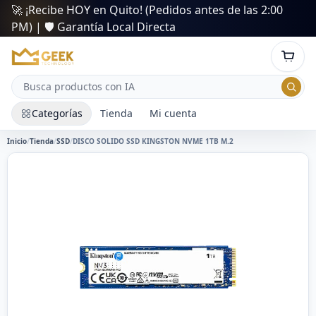
🚀 ¡Recibe HOY en Quito! (Pedidos antes de las 2:00
PM) | 🛡️ Garantía Local Directa
Categorías
Tienda
Mi cuenta
Inicio
/
Tienda
/
SSD
/
DISCO SOLIDO SSD KINGSTON NVME 1TB M.2