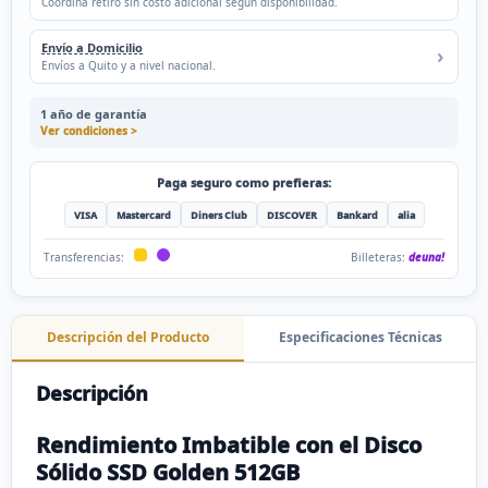
Coordina retiro sin costo adicional según disponibilidad.
Envío a Domicilio
Envíos a Quito y a nivel nacional.
1 año de garantía
Ver condiciones >
Paga seguro como prefieras:
VISA
Mastercard
Diners Club
DISCOVER
Bankard
alia
Billeteras:
deuna!
Transferencias:
Descripción del Producto
Especificaciones Técnicas
Descripción
Rendimiento Imbatible con el Disco
Sólido SSD Golden 512GB