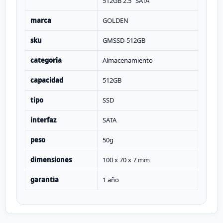
512GB 2.5" SATA
marca
GOLDEN
sku
GMSSD-512GB
categoria
Almacenamiento
capacidad
512GB
tipo
SSD
interfaz
SATA
peso
50g
dimensiones
100 x 70 x 7 mm
garantia
1 año