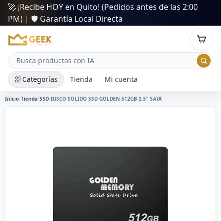
🚀 ¡Recibe HOY en Quito! (Pedidos antes de las 2:00
PM) | 🛡️ Garantía Local Directa
Categorías
Tienda
Mi cuenta
Inicio
/
Tienda
/
SSD
/
DISCO SOLIDO SSD GOLDEN 512GB 2.5" SATA