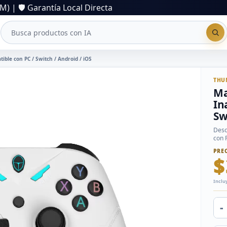
) | 🛡️ Garantía Local Directa
ble con PC / Switch / Android / iOS
THU
Ma
In
Sw
Desc
con 
mejo
PRE
$
Inclu
-