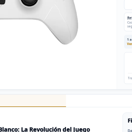
Re
Coo
seg
1 
Ver
Tr
F
anco: La Revolución del Juego
De