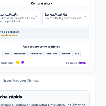
Comprar ahora
tira en tienda
Envío a Domicilio
rdina retiro sin costo adicional
Envíos a Quito y a nivel nacional.
ún disponibilidad.
año de garantía
 condiciones >
Paga seguro como prefieras:
VISA
Mastercard
Diners Club
DISCOVER
Bankard
alia
Billeteras:
deuna!
ansferencias:
Especificaciones Técnicas
icha rápida
scubre el Mando Thunderobot G25 Blanco, inalámbrico