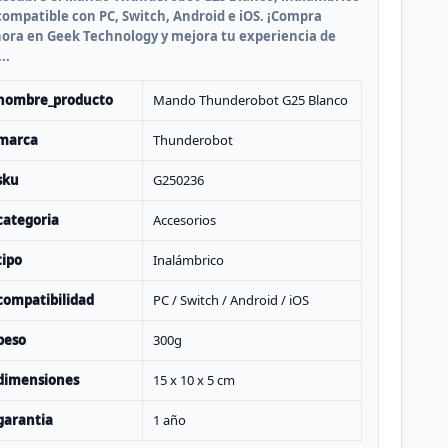
compatible con PC, Switch, Android e iOS. ¡Compra
ora en Geek Technology y mejora tu experiencia de
..
nombre_producto
Mando Thunderobot G25 Blanco
marca
Thunderobot
sku
G250236
categoria
Accesorios
tipo
Inalámbrico
compatibilidad
PC / Switch / Android / iOS
peso
300g
dimensiones
15 x 10 x 5 cm
garantia
1 año