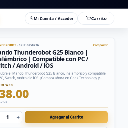
Carrito
Mi Cuenta / Acceder
NDEROBOT
· SKU: G250236
Compartir
ndo Thunderobot G25 Blanco |
alámbrico | Compatible con PC /
itch / Android / iOS
ubre el Mando Thunderobot G25 Blanco, inalámbrico y compatible
PC, Switch, Android e iOS. ¡Compra ahora en Geek Technology y
ra tu experiencia de juego!
CIO WEB
38.00
ye IVA
+
Agregar al Carrito