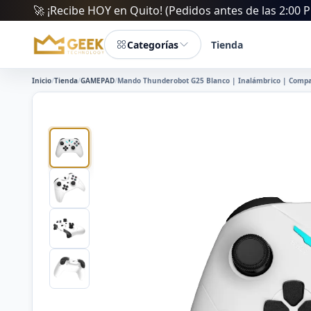
🚀 ¡Recibe HOY en Quito! (Pedidos antes de las 2:00 PM
Categorías
Tienda
Inicio
/
Tienda
/
GAMEPAD
/
Mando Thunderobot G25 Blanco | Inalámbrico | Compati