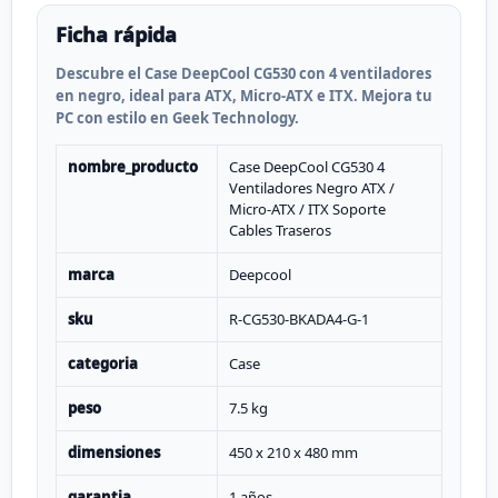
Ficha rápida
Descubre el Case DeepCool CG530 con 4 ventiladores
en negro, ideal para ATX, Micro-ATX e ITX. Mejora tu
PC con estilo en Geek Technology.
nombre_producto
Case DeepCool CG530 4
Ventiladores Negro ATX /
Micro-ATX / ITX Soporte
Cables Traseros
marca
Deepcool
sku
R-CG530-BKADA4-G-1
categoria
Case
peso
7.5 kg
dimensiones
450 x 210 x 480 mm
garantia
1 años