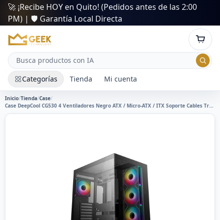
🚀 ¡Recibe HOY en Quito! (Pedidos antes de las 2:00
PM) | 🛡️ Garantía Local Directa
Categorías
Tienda
Mi cuenta
Inicio
/
Tienda
/
Case
/
Case DeepCool CG530 4 Ventiladores Negro ATX / Micro-ATX / ITX Soporte Cables Traseros