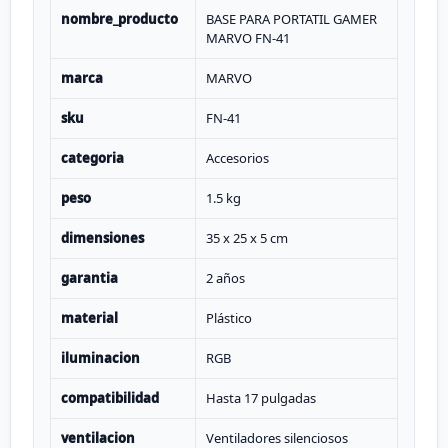
nombre_producto
BASE PARA PORTATIL GAMER
MARVO FN-41
marca
MARVO
sku
FN-41
categoria
Accesorios
peso
1.5 kg
dimensiones
35 x 25 x 5 cm
garantia
2 años
material
Plástico
iluminacion
RGB
compatibilidad
Hasta 17 pulgadas
ventilacion
Ventiladores silenciosos