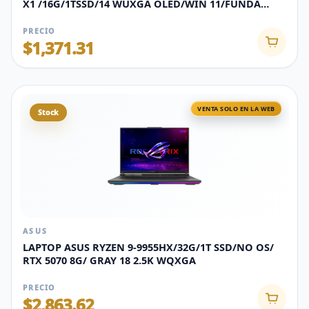
X1 /16G/1TSSD/14 WUXGA OLED/WIN 11/FUNDA
BEIGE
PRECIO
$1,371.31
VENTA SOLO EN LA WEB
Stock
ASUS
LAPTOP ASUS RYZEN 9-9955HX/32G/1T SSD/NO OS/
RTX 5070 8G/ GRAY 18 2.5K WQXGA
PRECIO
$2,863.62