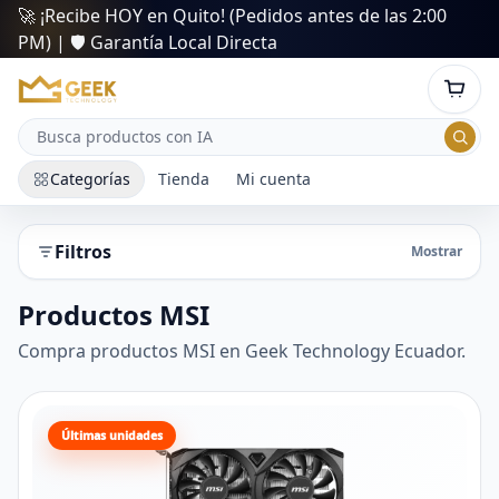
🚀 ¡Recibe HOY en Quito! (Pedidos antes de las 2:00
PM) | 🛡️ Garantía Local Directa
Categorías
Tienda
Mi cuenta
Filtros
Mostrar
Productos MSI
Compra productos MSI en Geek Technology Ecuador.
Últimas unidades