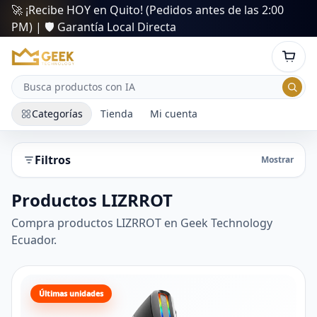
🚀 ¡Recibe HOY en Quito! (Pedidos antes de las 2:00
PM) | 🛡️ Garantía Local Directa
Categorías
Tienda
Mi cuenta
Filtros
Mostrar
Productos LIZRROT
Compra productos LIZRROT en Geek Technology
Ecuador.
Últimas unidades